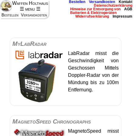
Bestellen
Versandkosten
Kontakt
Waffen Holthaus
Datenschutzerklärung
☰ menu ☰
Hinweise zur Entsorgung von
AGB
Batterien & Elektrogeräten
Bestellen
Versandkosten
Widerrufserklärung
Impressum
MyLabRadar
LabRadar misst die
Geschwindigkeit von
Geschossen Mittels
Doppler-Radar von der
Mündung bis zu 100m
Entfernung.
MagnetoSpeed Chronographs
MagnetoSpeed misst